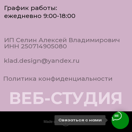
Связаться с нами
Tilda
Made on