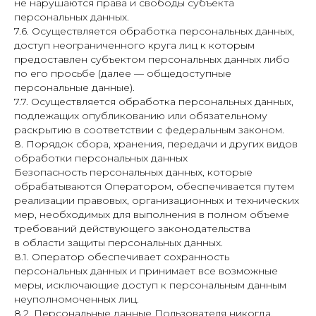
не нарушаются права и свободы субъекта
персональных данных.
7.6. Осуществляется обработка персональных данных,
доступ неограниченного круга лиц к которым
предоставлен субъектом персональных данных либо
по его просьбе (далее — общедоступные
персональные данные).
7.7. Осуществляется обработка персональных данных,
подлежащих опубликованию или обязательному
раскрытию в соответствии с федеральным законом.
8. Порядок сбора, хранения, передачи и других видов
обработки персональных данных
Безопасность персональных данных, которые
обрабатываются Оператором, обеспечивается путем
Контакты
реализации правовых, организационных и технических
мер, необходимых для выполнения в полном объеме
требований действующего законодательства
+7-999-080-87-17
в области защиты персональных данных.
8.1. Оператор обеспечивает сохранность
+7-999-059-51-43
персональных данных и принимает все возможные
меры, исключающие доступ к персональным данным
неуполномоченных лиц.
Написать WhatsApp
8.2. Персональные данные Пользователя никогда,