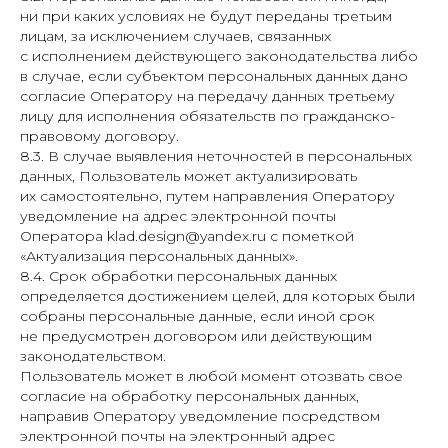
ни при каких условиях не будут переданы третьим
лицам, за исключением случаев, связанных
Оставить заявку
с исполнением действующего законодательства либо
в случае, если субъектом персональных данных дано
Компания в 2ГИС
согласие Оператору на передачу данных третьему
лицу для исполнения обязательств по гражданско-
правовому договору.
График работы:
8.3. В случае выявления неточностей в персональных
ежедневно 9:00-18:00
данных, Пользователь может актуализировать
их самостоятельно, путем направления Оператору
уведомление на адрес электронной почты
ИП Селин Алексей Владимирович
Оператора klad.design@yandex.ru с пометкой
ИНН 250714905080
«Актуализация персональных данных».
klad.design@yandex.ru
8.4. Срок обработки персональных данных
определяется достижением целей, для которых были
собраны персональные данные, если иной срок
Политика конфиденциальности
не предусмотрен договором или действующим
ВЕБ-СТУДИЯ
законодательством.
Пользователь может в любой момент отозвать свое
согласие на обработку персональных данных,
направив Оператору уведомление посредством
электронной почты на электронный адрес